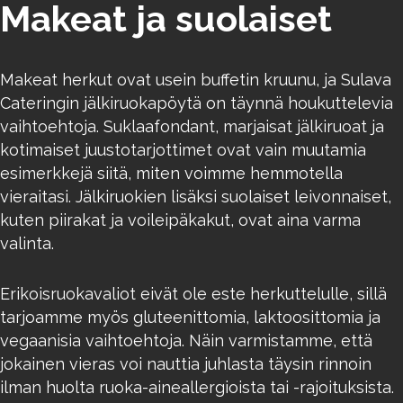
Makeat ja suolaiset
Makeat herkut ovat usein buffetin kruunu, ja Sulava
Cateringin jälkiruokapöytä on täynnä houkuttelevia
vaihtoehtoja. Suklaafondant, marjaisat jälkiruoat ja
kotimaiset juustotarjottimet ovat vain muutamia
esimerkkejä siitä, miten voimme hemmotella
vieraitasi. Jälkiruokien lisäksi suolaiset leivonnaiset,
kuten piirakat ja voileipäkakut, ovat aina varma
valinta.
Erikoisruokavaliot eivät ole este herkuttelulle, sillä
tarjoamme myös gluteenittomia, laktoosittomia ja
vegaanisia vaihtoehtoja. Näin varmistamme, että
jokainen vieras voi nauttia juhlasta täysin rinnoin
ilman huolta ruoka-aineallergioista tai -rajoituksista.