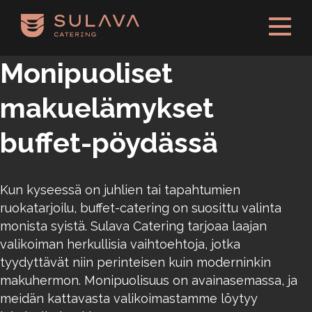
Siirry pääsisältöön
Monipuoliset
makuelämykset
buffet-pöydässä
Kun kyseessä on juhlien tai tapahtumien
ruokatarjoilu, buffet-catering on suosittu valinta
monista syistä. Sulava Catering tarjoaa laajan
valikoiman herkullisia vaihtoehtoja, jotka
tyydyttävät niin perinteisen kuin moderninkin
makuhermon. Monipuolisuus on avainasemassa, ja
meidän kattavasta valikoimastamme löytyy