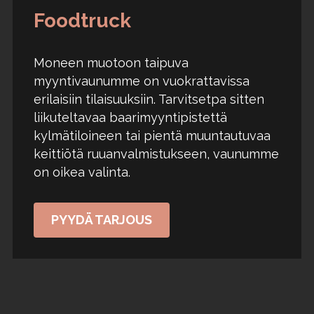
Foodtruck
Moneen muotoon taipuva
myyntivaunumme on vuokrattavissa
erilaisiin tilaisuuksiin. Tarvitsetpa sitten
liikuteltavaa baarimyyntipistettä
kylmätiloineen tai pientä muuntautuvaa
keittiötä ruuanvalmistukseen, vaunumme
on oikea valinta.
PYYDÄ TARJOUS