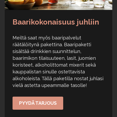
Baarikokonaisuus juhliin
Meiltä saat myös baaripalvelut
räätälöitynä pakettina. Baaripaketti
sisältää drinkkien suunnittelun,
baarimikon tilaisuuteen, lasit, juomien
koristeet, alkoholittomat mixerit sekä
kauppalistan sinulle ostettavista
alkoholeista. Tällä paketilla nostat juhlasi
vielä astetta upeammalle tasolle!
PYYDÄ TARJOUS