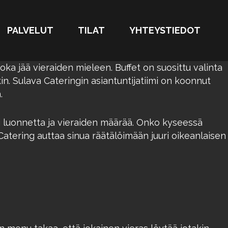
PALVELUT
TILAT
YHTEYSTIEDOT
oka jää vieraiden mieleen. Buffet on suosittu valinta
ekin. Sulava Cateringin asiantuntijatiimi on koonnut
.
si luonnetta ja vieraiden määrää. Onko kyseessä
a Catering auttaa sinua räätälöimään juuri oikeanlaisen