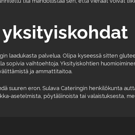
unniteltu tila mahdollistaa sen, että vieraat voivat li
a yksityiskohdat
n laadukasta palvelua. Olipa kyseessä sitten gluteeni
olla sopivia vaihtoehtoja. Yksityiskohtien huomioimin
älittämistä ja ammattitaitoa.
hdä suuren eron. Sulava Cateringin henkilökunta autta
kukka-asetelmista, pöytäliinoista tai valaistuksesta, 