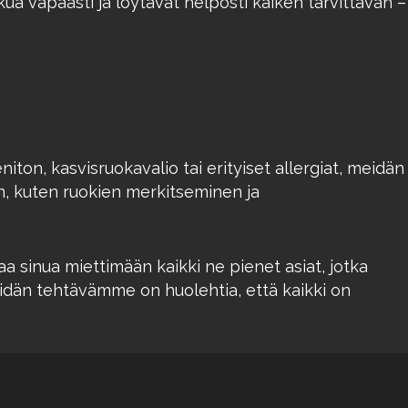
ikkua vapaasti ja löytävät helposti kaiken tarvittavan –
ton, kasvisruokavalio tai erityiset allergiat, meidän
en, kuten ruokien merkitseminen ja
a sinua miettimään kaikki ne pienet asiat, jotka
meidän tehtävämme on huolehtia, että kaikki on