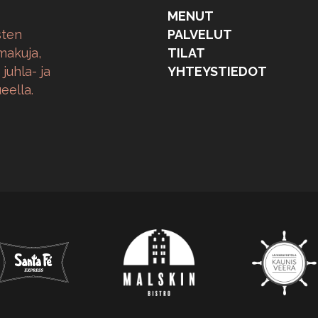
MENUT
sten
PALVELUT
makuja,
TILAT
juhla- ja
YHTEYSTIEDOT
eella.