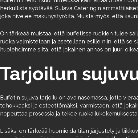
Buffetin menun suunnittelussa kannattaa ottaa huomio
herkullista syötävää. Sulava Cateringin ammattilaise
joka hivelee makunystyröitä. Muista myös, että kaunii
On tärkeää muistaa, että buffetissa ruokien tulee säi
ruoka valmistetaan ja asetellaan esille niin, että se
huolehdimme siitä, että jokainen annos on juuri oikea
Tarjoilun sujuv
Buffetin sujuva tarjoilu on avainasemassa, jotta viera
tehokkaaksi ja esteettömäksi, varmistaen, että jokain
nopeuttaa prosessia ja tekee ruokailukokemuksesta 
Lisäksi on tärkeää huomioida tilan järjestely ja liikk