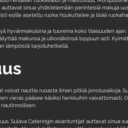
on erilaiset ruokavaliot ja maistuvuus. Monipuolinen
t auttavat sinua yhdistelemään perinteisiä makuja uu
sti esille aseteltu ruoka houkuttelee ja lisää ruokaha
lyä hyvänmakuisina ja tuoreina koko tilaisuuden ajan.
 säilyttää makunsa ja ulkonäkönsä loppuun asti. Kylmät
n lämpöistä tarjoiluhetkellä.
uus
at voivat nauttia ruoasta ilman pitkiä jonotusaikoja. S
en vieras pääsee käsiksi herkkuihin vaivattomasti. Oik
nautinnollisen.
uvuus. Sulava Cateringin asiantuntijat auttavat sinua s