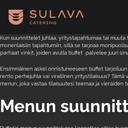
Siirry pääsisältöön
Kun suunnittelet juhlaa, yritystapahtumaa tai muuta t
monenlaisiin tapahtumiin, sillä se tarjoaa monipuolisuu
parhaat vinkit, joiden avulla buffet palvelee juuri si
Ensimmäinen askel onnistuneeseen buffet tarjoiluun o
rento perhejuhla vai virallinen yritystilaisuus? Tämä 
menun, joka vastaa tilaisuutesi teemaa ja vieraiden to
Menun suunnitt