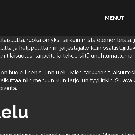
MENUT
ilaisuutta, ruoka on yksi tärkeimmistä elementeistä, j
tta ja helppoutta niin järjestäjälle kuin osallistujill
nun tilaisuutesi tarpeita ja tekee siitä unohtumattoman
n huolellinen suunnittelu. Mieti tarkkaan tilaisuute
vaikuttaa niin menuun kuin tarjoilun tyyliinkin. Sulav
iveita.
elu