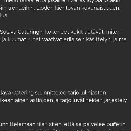
 menu takaa, että jokainen vieras löytää jotakin
siin trendeihin, luoden kiehtovan kokonaisuuden,
lua.
 Sulava Cateringin kokeneet kokit tietävät, miten
 ja kuumat ruoat vaativat erilaisen käsittelyn, ja me
ulava Catering suunnittelee tarjoilulinjaston
eanlainen astioiden ja tarjoiluvälineiden järjestely
uunnittelemaan tilan siten, että se palvelee buffetin