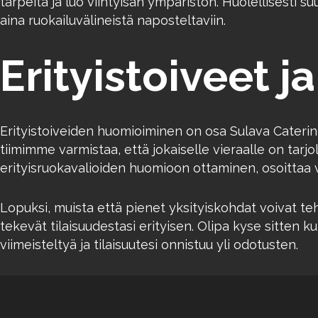
tarpeita ja luo viihtyisän ympäristön. Huolellisesti su
aina ruokailuvälineistä naposteltaviin.
Erityistoiveet j
Erityistoiveiden huomioiminen on osa Sulava Cateringi
tiimimme varmistaa, että jokaiselle vieraalle on tarj
erityisruokavalioiden huomioon ottaminen, osoittaa v
Lopuksi, muista että pienet yksityiskohdat voivat te
tekevät tilaisuudestasi erityisen. Olipa kyse sitten 
viimeisteltyä ja tilaisuutesi onnistuu yli odotusten.