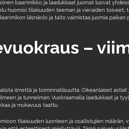
aitoinen baarimikko ja laadukkaat juomat luovat yhde
u huomioi tilaisuuden teeman ja vieraiden toiveet, t
arimikon läsnäolo ja taito valmistaa juomia paikan pää
evuokraus – viim
ista ilmettä ja toiminnallisuutta. Oikeanlaiset astiat
 ilmeen ja tunnelman. Vuokraamalla laadukkaat ja tyyl
kkaa ja mukavuus taattu.
mioon tilaisuuden luonteen ja osallistujien määrän, va
ia että esteettisesti miellyttäviä. Tämä palvelu säästä