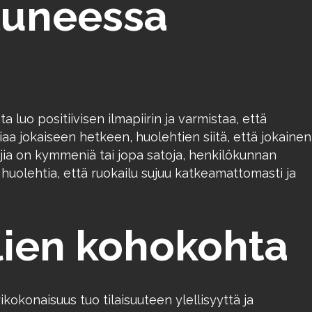
tuneessa
uo positiivisen ilmapiirin ja varmistaa, että
 jokaiseen hetkeen, huolehtien siitä, että jokainen
stujia on kymmeniä tai jopa satoja, henkilökunnan
huolehtia, että ruokailu sujuu katkeamattomasti ja
hlien kohokohta
ikokonaisuus tuo tilaisuuteen ylellisyyttä ja