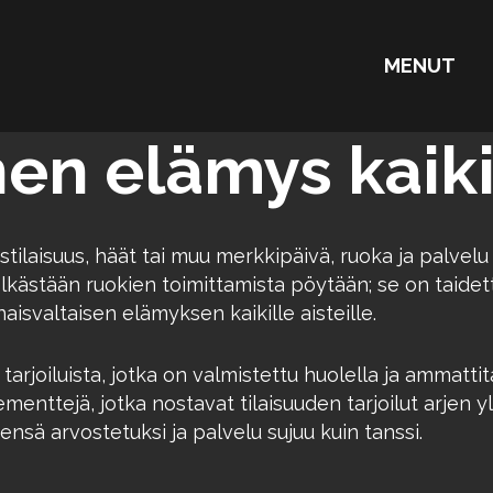
MENUT
en elämys kaikil
tystilaisuus, häät tai muu merkkipäivä, ruoka ja pa
ästään ruokien toimittamista pöytään; se on taidett
svaltaisen elämyksen kaikille aisteille.
tarjoiluista, jotka on valmistettu huolella ja ammatti
menttejä, jotka nostavat tilaisuuden tarjoilut arjen 
ensä arvostetuksi ja palvelu sujuu kuin tanssi.