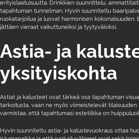
erityislaatuisuutta. Drinkkien suunnittelu, ammattit
tapahtuman tunnelman. Hyvin suunniteltu baaripalvel
ruokatarjoilua ja luovat harmonisen kokonaisuuden. Ba
jättäen vieraat vaikuttuneiksi ja tyytyväisiksi.
Astia- ja kalust
yksityiskohta
Astiat ja kalusteet ovat tärkeä osa tapahtuman visuaal
tarkoitusta, vaan ne myös viimeistelevät tilaisuuden
varmistaa, että tapahtumasi estetiikka on huippuluo
Hyvin suunniteltu astia- ja kalustevuokraus ottaa huo
istumapaikka ja että ruokailuvälineet ovat sekä toimiv