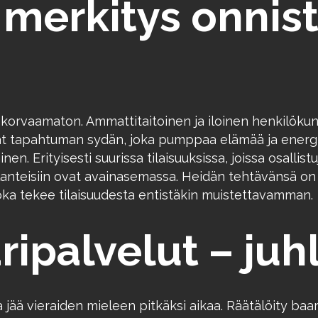
merkitys onnis
vaamaton. Ammattitaitoinen ja iloinen henkilökunta l
t tapahtuman sydän, joka pumppaa elämää ja energiaa
nen. Erityisesti suurissa tilaisuuksissa, joissa osalli
lanteisiin ovat avainasemassa. Heidän tehtävänsä on 
joka tekee tilaisuudesta entistäkin muistettavamman.
ripalvelut – ju
 jää vieraiden mieleen pitkäksi aikaa. Räätälöity baar