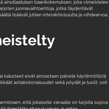
ssä ainutlaatuisen baarikokemuksen, joka viimeistelee
arjoten juomavaihtoehtoja, jotka täydentävät
llä lisäävät juhlan interaktiivisuutta ja viihdearvoa,
eistelty
 ja kalusteet eivät ainoastaan palvele käytännöllistä
ikkäät astiakokonaisuudet sekä pöydät ja tuolit, voit
rmistaen, että jokaiselle vieraalle on tarjolla sopiva
ä järjestäjän aikaa ja vaivaa, ja antaa