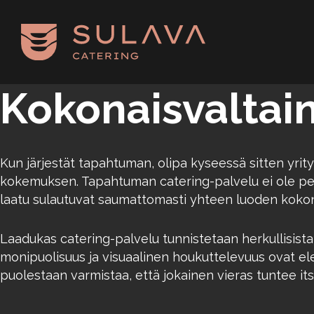
Siirry pääsisältöön
Kokonaisvaltain
Kun järjestät tapahtuman, olipa kyseessä sitten yri
kokemuksen. Tapahtuman catering-palvelu ei ole pelk
laatu sulautuvat saumattomasti yhteen luoden kokonai
Laadukas catering-palvelu tunnistetaan herkullisista 
monipuolisuus ja visuaalinen houkuttelevuus ovat ele
puolestaan varmistaa, että jokainen vieras tuntee its