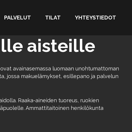
PALVELUT
TILAT
YHTEYSTIEDOT
le aisteille
lvelu ovat avainasemassa luomaan unohtumattoman
a, jossa makuelämykset, esillepano ja palvelun
taidolla. Raaka-aineiden tuoreus, ruokien
yläpuolelle. Ammattitaitoinen henkilökunta