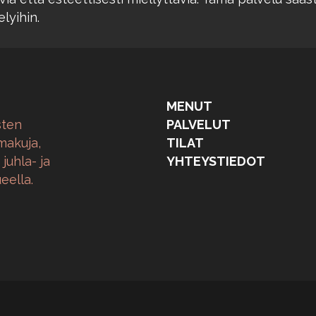
lyihin.
MENUT
sten
PALVELUT
makuja,
TILAT
juhla- ja
YHTEYSTIEDOT
eella.