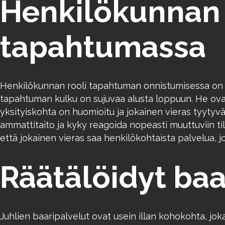
Henkilökunnan 
tapahtumassa
Henkilökunnan rooli tapahtuman onnistumisessa on kor
tapahtuman kulku on sujuvaa alusta loppuun. He ova
yksityiskohta on huomioitu ja jokainen vieras tyytyväi
ammattitaito ja kyky reagoida nopeasti muuttuviin ti
että jokainen vieras saa henkilökohtaista palvelua, 
Räätälöidyt baa
Juhlien baaripalvelut ovat usein illan kohokohta, joka