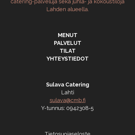
catering-palveluja sekä juhla- ja kokoustiloja
Lahden alueella.
MENUT
PALVELUT
TILAT
YHTEYSTIEDOT
Sulava Catering
Lahti
sulava@cmb.fi
Y-tunnus: 0942308-5
Tietosuojaseloste