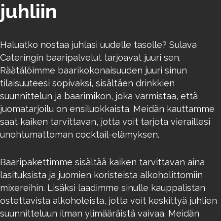
juhliin
Haluatko nostaa juhlasi uudelle tasolle? Sulava
Cateringin baaripalvelut tarjoavat juuri sen.
Räätälöimme baarikokonaisuuden juuri sinun
tilaisuuteesi sopivaksi, sisältäen drinkkien
suunnittelun ja baarimikon, joka varmistaa, että
juomatarjoilu on ensiluokkaista. Meidän kauttamme
saat kaiken tarvittavan, jotta voit tarjota vieraillesi
unohtumattoman cocktail-elämyksen.
Baaripakettimme sisältää kaiken tarvittavan aina
lasituksista ja juomien koristeista alkoholittomiin
mixereihin. Lisäksi laadimme sinulle kauppalistan
ostettavista alkoholeista, jotta voit keskittyä juhlien
suunnitteluun ilman ylimääräistä vaivaa. Meidän