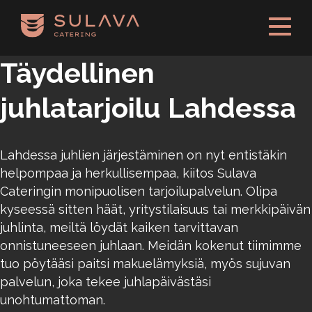
Siirry pääsisältöön
Täydellinen
juhlatarjoilu Lahdessa
Lahdessa juhlien järjestäminen on nyt entistäkin
helpompaa ja herkullisempaa, kiitos Sulava
Cateringin monipuolisen tarjoilupalvelun. Olipa
kyseessä sitten häät, yritystilaisuus tai merkkipäivän
juhlinta, meiltä löydät kaiken tarvittavan
onnistuneeseen juhlaan. Meidän kokenut tiimimme
tuo pöytääsi paitsi makuelämyksiä, myös sujuvan
palvelun, joka tekee juhlapäivästäsi
unohtumattoman.